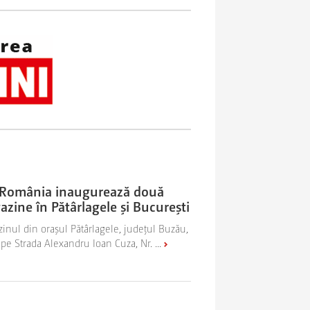
l România inaugurează două
zine în Pătârlagele și București
inul din orașul Pătârlagele, județul Buzău,
 pe Strada Alexandru Ioan Cuza, Nr. ...