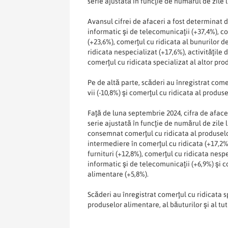
serie ajustată în funcţie de numărul de zile 
Avansul cifrei de afaceri a fost determinat 
informatic şi de telecomunicaţii (+37,4%), co
(+23,6%), comerţul cu ridicata al bunurilor 
ridicata nespecializat (+17,6%), activităţile 
comerţul cu ridicata specializat al altor pro
Pe de altă parte, scăderi au înregistrat come
vii (-10,8%) şi comerţul cu ridicata al produse
Faţă de luna septembrie 2024, cifra de afacer
serie ajustată în funcţie de numărul de zile 
consemnat comerţul cu ridicata al produselor 
intermediere în comerţul cu ridicata (+17,2%
furnituri (+12,8%), comerţul cu ridicata nesp
informatic şi de telecomunicaţii (+6,9%) şi c
alimentare (+5,8%).
Scăderi au înregistrat comerţul cu ridicata sp
produselor alimentare, al băuturilor şi al tut