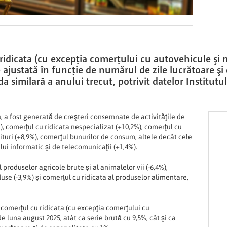
 ridicata (cu excepţia comerţului cu autovehicule şi 
e ajustată în funcţie de numărul de zile lucrătoare ş
da similară a anului trecut, potrivit datelor Institutul
ă, a fost generată de creşteri consemnate de activităţile de
), comerţul cu ridicata nespecializat (+10,2%), comerţul cu
ituri (+8,9%), comerţul bunurilor de consum, altele decât cele
ui informatic şi de telecomunicaţii (+1,4%).
 produselor agricole brute şi al animalelor vii (-6,4%),
duse (-3,9%) şi comerţul cu ridicata al produselor alimentare,
n comerţul cu ridicata (cu excepţia comerţului cu
e luna august 2025, atât ca serie brută cu 9,5%, cât şi ca