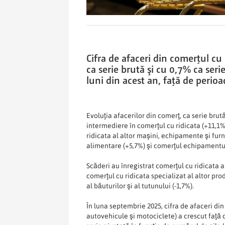
Cifra de afaceri din comerţul cu
ca serie brută şi cu 0,7% ca seri
luni din acest an, faţă de perioa
Evoluţia afacerilor din comerţ, ca serie brut
intermediere în comerţul cu ridicata (+11,1%
ridicata al altor maşini, echipamente şi furn
alimentare (+5,7%) şi comerţul echipamentul
Scăderi au înregistrat comerţul cu ridicata al
comerţul cu ridicata specializat al altor pro
al băuturilor şi al tutunului (-1,7%).
În luna septembrie 2025, cifra de afaceri di
autovehicule şi motociclete) a crescut faţă d