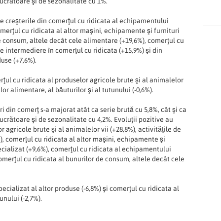
lucrătoare şi de sezonalitate cu 1%.
de creşterile din comerţul cu ridicata al echipamentului
merţul cu ridicata al altor maşini, echipamente şi furnituri
de consum, altele decât cele alimentare (+19,6%), comerţul cu
de intermediere în comerţul cu ridicata (+15,9%) şi din
duse (+7,6%).
rţul cu ridicata al produselor agricole brute şi al animalelor
lor alimentare, al băuturilor şi al tutunului (-0,6%).
i din comerţ s-a majorat atât ca serie brută cu 5,8%, cât şi ca
lucrătoare şi de sezonalitate cu 4,2%. Evoluţii pozitive au
agricole brute şi al animalelor vii (+28,8%), activităţile de
), comerţul cu ridicata al altor maşini, echipamente şi
ecializat (+9,6%), comerţul cu ridicata al echipamentului
omerţul cu ridicata al bunurilor de consum, altele decât cele
ecializat al altor produse (-6,8%) şi comerţul cu ridicata al
unului (-2,7%).