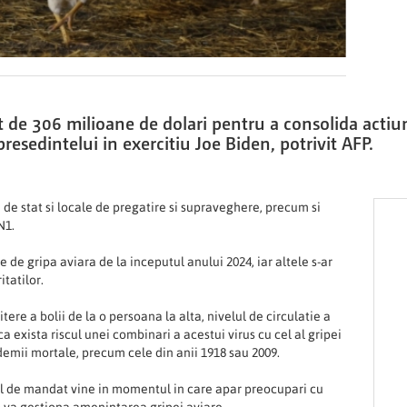
t de 306 milioane de dolari pentru a consolida actiu
resedintelui in exercitiu Joe Biden, potrivit AFP.
 de stat si locale de pregatire si supraveghere, precum si
N1.
de gripa aviara de la inceputul anului 2024, iar altele s-ar
itatilor.
ere a bolii de la o persoana la alta, nivelul de circulatie a
ca exista riscul unei combinari a acestui virus cu cel al gripei
ndemii mortale, precum cele din anii 1918 sau 2009.
al de mandat vine in momentul in care apar preocupari cu
p va gestiona amenintarea gripei aviare.