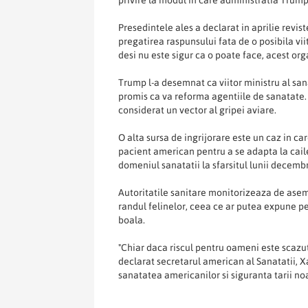
Presedintele ales a declarat in aprilie revis
pregatirea raspunsului fata de o posibila vi
desi nu este sigur ca o poate face, acest or
Trump l-a desemnat ca viitor ministru al san
promis ca va reforma agentiile de sanatate.
considerat un vector al gripei aviare.
O alta sursa de ingrijorare este un caz in car
pacient american pentru a se adapta la cail
domeniul sanatatii la sfarsitul lunii decembr
Autoritatile sanitare monitorizeaza de ase
randul felinelor, ceea ce ar putea expune pe
boala.
"Chiar daca riscul pentru oameni este scazut
declarat secretarul american al Sanatatii, X
sanatatea americanilor si siguranta tarii noa