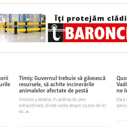
orii
Timiş: Guvernul trebuie să găsească
Quo
urile
resursele, să achite incinerările
Vadi
animalelor afectate de pestă
ne 
Simonis a detaliat, în şedinţa de plen
Dacă 
extraordinară, că este vorba despre 50.000 de lei
specia
so...