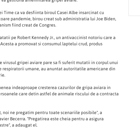
tei Time ca va desfiinta biroul Casei Albe insarcinat cu
itoare pandemie, birou creat sub administratia lui Joe Biden,
ganism fiind creat de Congres.
atatii pe Robert Kennedy Jr., un antivaccinist notoriu care a
 Acesta a promovat si consumul laptelui crud, produs
e virusul gripei aviare pare sa fi suferit mutatii in corpul unui
e respiratorii umane, au anuntat autoritatile americane din
ie.
menea indeaproape cresterea cazurilor de gripa aviara in
rsoanele care detin astfel de animale riscului de a contracta
, noi ne pregatim pentru toate scenariile posibile", a
avier Becerra. "Pregatirea este cheia pentru a asigura
stre", a adaugat el.