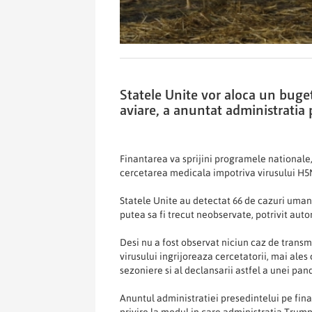
Statele Unite vor aloca un buge
aviare, a anuntat administratia p
Finantarea va sprijini programele nationale,
cercetarea medicala impotriva virusului H5
Statele Unite au detectat 66 de cazuri umane 
putea sa fi trecut neobservate, potrivit autor
Desi nu a fost observat niciun caz de transmit
virusului ingrijoreaza cercetatorii, mai ales 
sezoniere si al declansarii astfel a unei pa
Anuntul administratiei presedintelui pe fin
privire la modul in care administratia Trum