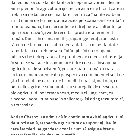
dar eu pot să constat de fapt că începem să vorbim despre
antreprenori în agricultură şi cred că ăsta este lucrul care ar
trebui să ne bucure cel mai tare, pentru că înainte vorbeam
strict numai de fermieri, adică acea persoană care se află în
fermă, seamănă, face lucrările de întreţinere a culturilor şi
apoi recoltează îşi vinde recolta - şi ăsta era fermierul
român. Din ce în ce mai mult (...) apare generaţia aceasta
tânără de fermier cu o altă mentalitate, cu o mentalitate
raportată la ce trebuie să se întâmple într-o companie,
adică să fie îndreptată către profit. Şi aici cred că diferenţa
în viitor se va face în continuare între ceea ce înseamnă
agricultura de subzistenţă, pe care statul român a tratat-o
cu foarte mare atenţie din perspectiva componentei sociale
şi a întinderii pe care o are în mediul rural, şi, mai nou, cu
politicile agricole structurale, cu strategiile de dezvoltare
ale agriculturii pe termen scurt, mediu şi lung, care, cu
sincope uneori, sunt puse în aplicare şi îşi ating rezultatele",
a transmis el.
Adrian Chesnoiu a admis că în continuare există agricultură
de subzistenţă, respectiv agricultura de supravieţuire, în
care fermierii se gândesc doar la cum să asigure hrana
pentru familie, nicidecum la profit.