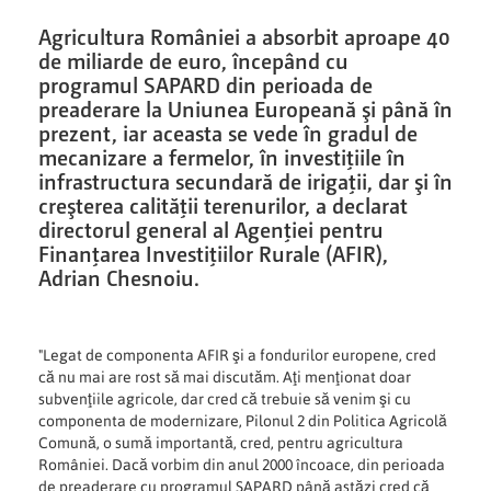
Agricultura României a absorbit aproape 40
de miliarde de euro, începând cu
programul SAPARD din perioada de
preaderare la Uniunea Europeană şi până în
prezent, iar aceasta se vede în gradul de
mecanizare a fermelor, în investiţiile în
infrastructura secundară de irigaţii, dar şi în
creşterea calităţii terenurilor, a declarat
directorul general al Agenţiei pentru
Finanţarea Investiţiilor Rurale (AFIR),
Adrian Chesnoiu.
"Legat de componenta AFIR şi a fondurilor europene, cred
că nu mai are rost să mai discutăm. Aţi menţionat doar
subvenţiile agricole, dar cred că trebuie să venim şi cu
componenta de modernizare, Pilonul 2 din Politica Agricolă
Comună, o sumă importantă, cred, pentru agricultura
României. Dacă vorbim din anul 2000 încoace, din perioada
de preaderare cu programul SAPARD până astăzi cred că