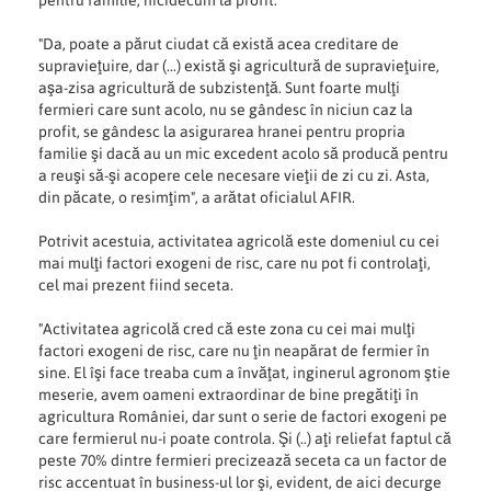
"Da, poate a părut ciudat că există acea creditare de
supravieţuire, dar (...) există şi agricultură de supravieţuire,
aşa-zisa agricultură de subzistenţă. Sunt foarte mulţi
fermieri care sunt acolo, nu se gândesc în niciun caz la
profit, se gândesc la asigurarea hranei pentru propria
familie şi dacă au un mic excedent acolo să producă pentru
a reuşi să-şi acopere cele necesare vieţii de zi cu zi. Asta,
din păcate, o resimţim", a arătat oficialul AFIR.
Potrivit acestuia, activitatea agricolă este domeniul cu cei
mai mulţi factori exogeni de risc, care nu pot fi controlaţi,
cel mai prezent fiind seceta.
"Activitatea agricolă cred că este zona cu cei mai mulţi
factori exogeni de risc, care nu ţin neapărat de fermier în
sine. El îşi face treaba cum a învăţat, inginerul agronom ştie
meserie, avem oameni extraordinar de bine pregătiţi în
agricultura României, dar sunt o serie de factori exogeni pe
care fermierul nu-i poate controla. Şi (..) aţi reliefat faptul că
peste 70% dintre fermieri precizează seceta ca un factor de
risc accentuat în business-ul lor şi, evident, de aici decurge