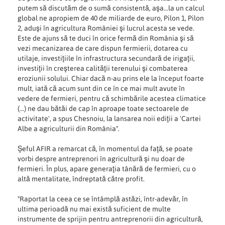
putem să discutăm de o sumă consistentă, aşa...la un calcul
global ne apropiem de 40 de miliarde de euro, Pilon 1, Pilon
2, aduşi în agricultura României şi lucrul acesta se vede.
Este de ajuns să te duci în orice fermă din România şi să
vezi mecanizarea de care dispun fermierii, dotarea cu
utilaje, investiţiile în infrastructura secundară de irigaţii,
investiţii în creşterea calităţii terenului şi combaterea
eroziunii solului. Chiar dacă n-au prins ele la început foarte
mult, iată că acum sunt din ce în ce mai mult avute în
vedere de fermieri, pentru că schimbările acestea climatice
(...) ne dau bătăi de cap în aproape toate sectoarele de
activitate', a spus Chesnoiu, la lansarea noii ediţii a 'Cartei
Albe a agriculturii din România".
Şeful AFIR a remarcat că, în momentul da faţă, se poate
vorbi despre antreprenori în agricultură şi nu doar de
fermieri. În plus, apare generaţia tânără de fermieri, cu o
altă mentalitate, îndreptată către profit.
"Raportat la ceea ce se întâmplă astăzi, într-adevăr, în
ultima perioadă nu mai există suficient de multe
instrumente de sprijin pentru antreprenorii din agricultură,